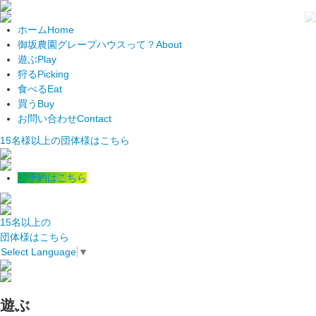
ホーム
Home
御坂農園グレープハウスって？
About
遊ぶ
Play
狩る
Picking
食べる
Eat
買う
Buy
お問い合わせ
Contact
15名様以上の団体様はこちら
ご予約はこちら
15名以上の
団体様はこちら
Select Language
▼
遊ぶ